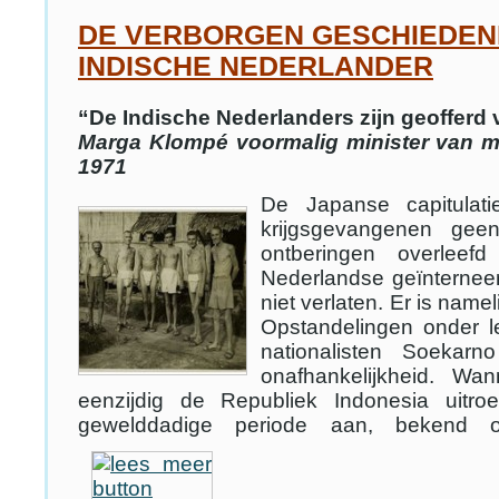
DE VERBORGEN GESCHIEDENI
INDISCHE NEDERLANDER
“De Indische Nederlanders zijn geofferd
Marga Klompé voormalig minister van m
1971
De Japanse capitulat
krijgsgevangenen gee
ontberingen overlee
Nederlandse geïnternee
niet verlaten. Er is name
Opstandelingen onder l
nationalisten Soekar
onafhankelijkheid. Wa
eenzijdig de Republiek Indonesia uitro
gewelddadige periode aan, bekend 