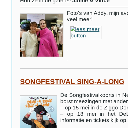
Hou ze in de gaten!!!
Jamie & Vince
————————————————————
Foto’s van Addy, mijn a
veel meer!
.
.
————————————————————
SONGFESTIVAL SING-A-LONG
De Songfestivalkoorts in Nede
borst meezingen met ander
– op 15 mei in de Ziggo Do
– op 18 mei in het DeL
informatie en tickets kijk op