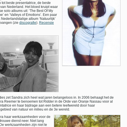
tot beste presentatrice, de beste
van Nederland. Het bloed kruipt waar
rse solo albums uit: ‘The Best Of My
ne’ en ‘Valleys of Emotions’. Een paar
t Nederlandstalige album ‘Natuurlijk’
ntvangen (zie
discografie
).
Recensie
es zet Sandra zich heel wat jaren belangeloos in. In 2006 behaagt het de
a Reemer te benoemen tot Ridder in de Orde van Oranje Nassau voor al
entatrice en haar bijdrage aan een betere leefwereld door haar
gebied van natuur en milieu en de 3e wereld.
dra haar werkzaamheden voor de
rouwe dienst neer. Niet lang
 De werkzaamheden zijn niet te