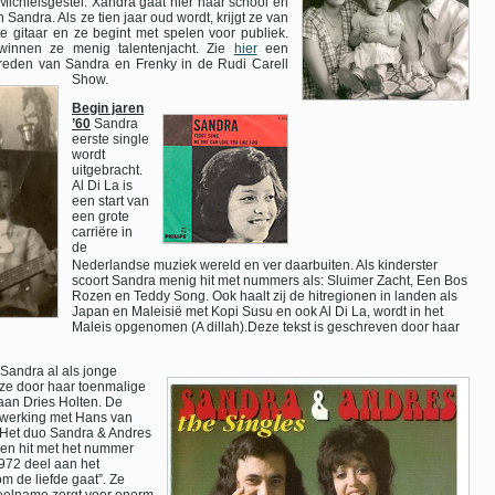
Michielsgestel. Xandra gaat hier naar school en
andra. Als ze tien jaar oud wordt, krijgt ze van
gitaar en ze begint met spelen voor publiek.
winnen ze menig talentenjacht. Zie
hier
een
ptreden van Sandra en Frenky in de Rudi Carell
Show.
Begin jaren
’60
Sandra
eerste single
wordt
uitgebracht.
Al Di La is
een start van
een grote
carriëre in
de
Nederlandse muziek wereld en ver daarbuiten. Als kinderster
scoort Sandra menig hit met nummers als: Sluimer Zacht, Een Bos
Rozen en Teddy Song. Ook haalt zij de hitregionen in landen als
Japan en Maleisië met Kopi Susu en ook Al Di La, wordt in het
Maleis opgenomen (A dillah).Deze tekst is geschreven door haar
 Sandra al als jonge
 ze door haar toenmalige
aan Dries Holten. De
nwerking met Hans van
 Het duo Sandra & Andres
 een hit met het nummer
972 deel aan het
om de liefde gaat”. Ze