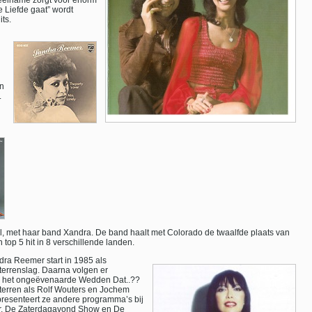
deelname zorgt voor enorm
e Liefde gaat” wordt
ts.
an
.
aël, met haar band Xandra. De band haalt met Colorado de twaalfde plaats van
 top 5 hit in 8 verschillende landen.
ra Reemer start in 1985 als
terrenslag. Daarna volgen er
s het ongeëvenaarde Wedden Dat..??
terren als Rolf Wouters en Jochem
presenteert ze andere programma’s bij
er, De Zaterdagavond Show en De