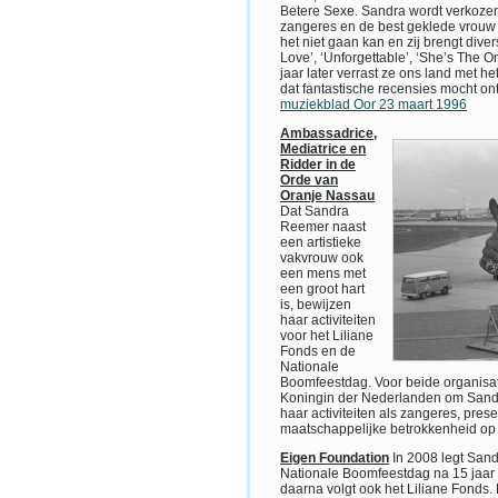
Betere Sexe. Sandra wordt verkozen 
zangeres en de best geklede vrouw 
het niet gaan kan en zij brengt dive
Love’, ‘Unforgettable’, ‘She’s The O
jaar later verrast ze ons land met he
dat fantastische recensies mocht o
muziekblad Oor 23 maart 1996
Ambassadrice,
Mediatrice en
Ridder in de
Orde van
Oranje Nassau
Dat Sandra
Reemer naast
een artistieke
vakvrouw ook
een mens met
een groot hart
is, bewijzen
haar activiteiten
voor het Liliane
Fonds en de
Nationale
Boomfeestdag. Voor beide organisati
Koningin der Nederlanden om Sandr
haar activiteiten als zangeres, pres
maatschappelijke betrokkenheid op 
Eigen Foundation
In 2008 legt San
Nationale Boomfeestdag na 15 jaar t
daarna volgt ook het Liliane Fonds.