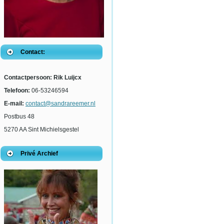
Contact:
Contactpersoon: Rik Luijcx
Telefoon:
06-53246594
E-mail:
contact@sandrareemer.nl
Postbus 48
5270 AA Sint Michielsgestel
Privé Archief