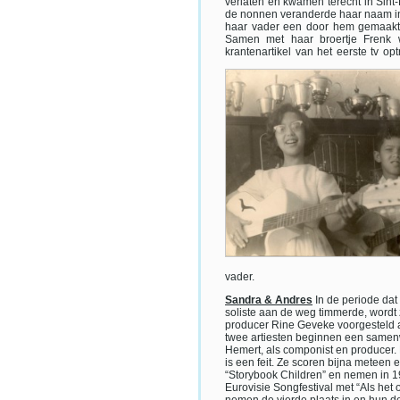
verlaten en kwamen terecht in Sint-
de nonnen veranderde haar naam in S
haar vader een door hem gemaakte 
Samen met haar broertje Frenk 
krantenartikel van het eerste tv o
vader.
Sandra & Andres
In de periode dat
soliste aan de weg timmerde, wordt
producer Rine Geveke voorgesteld 
twee artiesten beginnen een same
Hemert, als componist en producer.
is een feit. Ze scoren bijna meteen
“Storybook Children” en nemen in 1
Eurovisie Songfestival met “Als het 