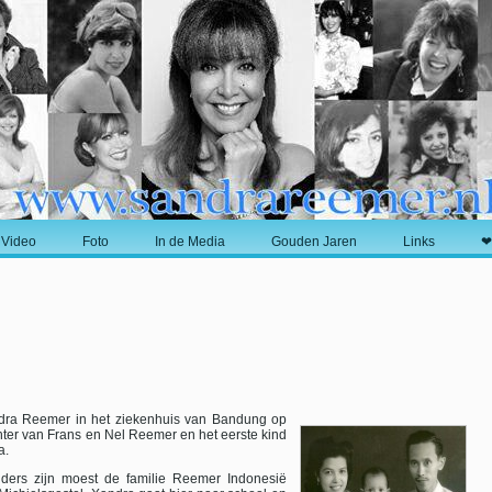
Video
Foto
In de Media
Gouden Jaren
Links
❤
ndra Reemer in het ziekenhuis van Bandung op
hter van Frans en Nel Reemer en het eerste kind
a.
ders zijn moest de familie Reemer Indonesië