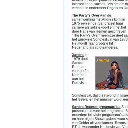
nemen de vierde plaats in en hun 
internationaal succes. “Als het om d
vertaald in ondermeer Engels en Dui
The Party’s Over
Aan de
samenwerking met Andres komt in
1975 een einde. Sandra zet haar
carriëre als soliste voort en met het
door Hans van Hemert geschreven
“The Party’s Over” neemt ze deel a
het Eurovisie Songfestival van 1976
Het wordt haar grootste hit in
Nederland als solo-zangeres.
Xandra
In
1979 doet
Sandra
Reemer
voor de 3e
keer mee
aan het
Eurovisie
Songfestival, dat plaatsvond in Isr
het festival en het nummer wordt een
Sandra Reemer presentatrice
Sand
presentatrice voor het programma S
meerdere televisie-programma’s al
en haar eigen Showmasters, waar s
van Gelder uit voortkomen. Tevens 
RTL4, waaronder Het beste van Vi